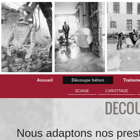
Accueil
Découpe béton
Traitem
SCIAGE
CAROTTAGE
DECOU
Nous adaptons nos prest