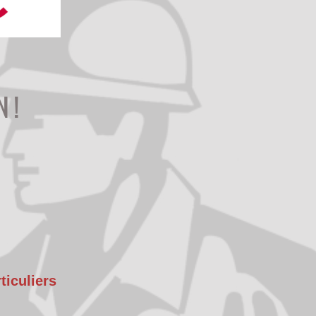
 !
ticuliers