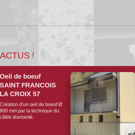
ACTUS !
Oeil de boeuf
SAINT FRANCOIS
LA CROIX 57
Création d'un oeil de boeuf Ø
800 mm par la technique du
câble diamanté.