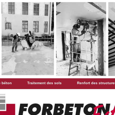
 béton
Traitement des sols
Renfort des structure